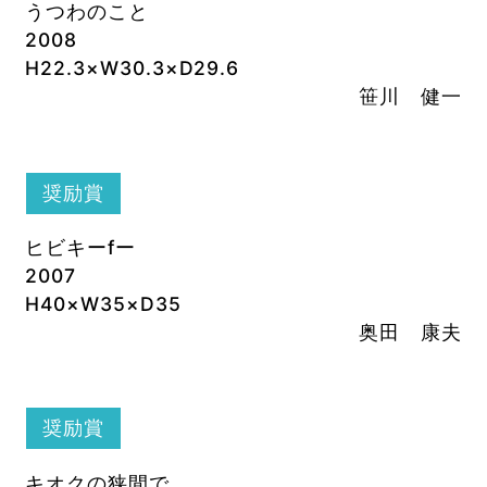
うつわのこと
2008
H22.3×W30.3×D29.6
笹川 健一
奨励賞
ヒビキーfー
2007
H40×W35×D35
奥田 康夫
奨励賞
キオクの狭間で