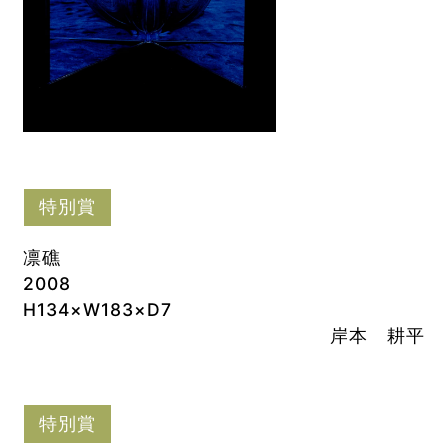
特別賞
凛礁
2008
H134×W183×D7
岸本 耕平
特別賞