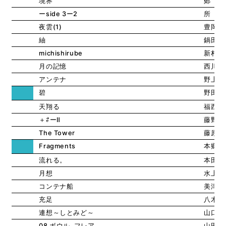
境界
鄭 継
ーside 3ー2
所 志
夜雲(1)
豊岡 
紬
鍋田 
michishirube
新村 
月の記憶
西川 
アンテナ
野上 
碧
野田 
天翔る
福西 
＋⇄ーⅡ
藤野 
The Tower
藤原 
Fragments
本鄉 
流れる。
本田 
月想
水上 
コンテナ船
美津石
充足
八木 
連想～しとみど～
山口 
08 ボウル､フレア
山田 