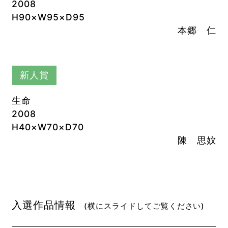
2008
H90×W95×D95
本郷 仁
新人賞
生命
2008
H40×W70×D70
陳 思妏
入選作品情報
(横にスライドしてご覧ください)