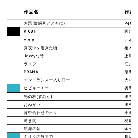
作品名
作家
無題(修繕月とともに)
Peter 
K 08 F
阿比留
c.o.p.
井本 
真夜中を過ぎた頃
植木 
Jazzyな時
上島 
ライフ
江川野
PRANA
扇田 
エントランスー入り口ー
大村 
ヒビキーｆー
奥田 
光の栖(すみか)
奥野 
おねがい
奥村 
背中合わせの日々
小田槁
透き間
梶原 
航海の音
金子 
キオクの狭間で
川辺 