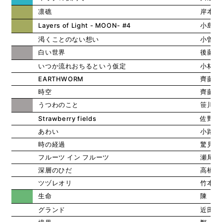
凛礁
岸本 
Layers of Light - MOON- #4
小島 
渇くことのない想い
小曽川
白い世界
後藤 
いつか流れおちるという仮定
小林 
EARTHWORM
齊藤 
時空
齊藤 
うつわのこと
笹川 
Strawberry fields
佐野 
あわい
小路口
時の経過
驚見 
フルーツ イン フルーツ
瀬尾 
深層のひだ
高橋 
ツヅレオリ
竹本 
生命
陳 思
グランド
近田 