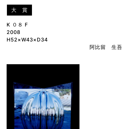
大 賞
K ０８ F
2008
H52×W43×D34
阿比留 生吾