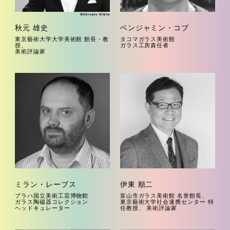
©Chisato Hikita
秋元 雄史
ベンジャミン・コブ
東京藝術大学大学美術館 館長・教
タコマガラス美術館
授、
ガラス工房責任者
美術評論家
ミラン・レーブス
伊東 順二
プラハ国立美術工芸博物館
富山市ガラス美術館 名誉館長、
ガラス陶磁器コレクション
東京藝術大学社会連携センター 特
ヘッドキュレーター
任教授、
美術評論家