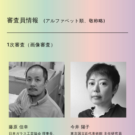
審査員情報
(アルファベット順、敬称略)
1次審査（画像審査）
藤原 信幸
今井 陽子
日本ガラス工芸協会 理事長、
東京国立近代美術館 主任研究員