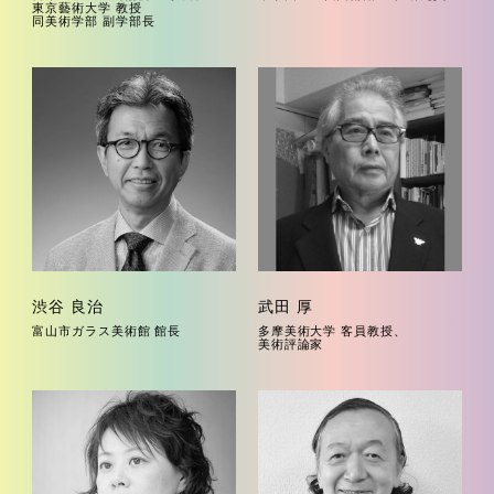
東京藝術大学 教授
同美術学部 副学部長
渋谷 良治
武田 厚
富山市ガラス美術館 館長
多摩美術大学 客員教授、
美術評論家